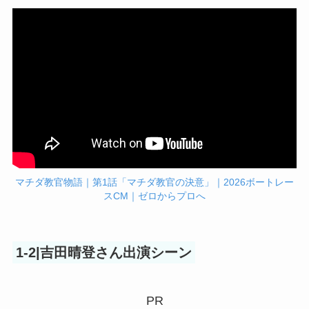
マチダ教官物語｜第1話「マチダ教官の決意」｜2026ボートレー
スCM｜ゼロからプロへ
1-2|吉田晴登さん出演シーン
PR