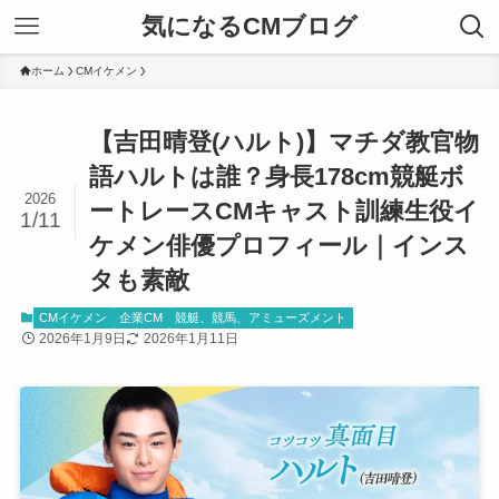
気になるCMブログ
ホーム
CMイケメン
【吉田晴登(ハルト)】マチダ教官物
語ハルトは誰？身長178cm競艇ボ
2026
ートレースCMキャスト訓練生役イ
1/11
ケメン俳優プロフィール｜インス
タも素敵
CMイケメン
企業CM
競艇、競馬、アミューズメント
2026年1月9日
2026年1月11日