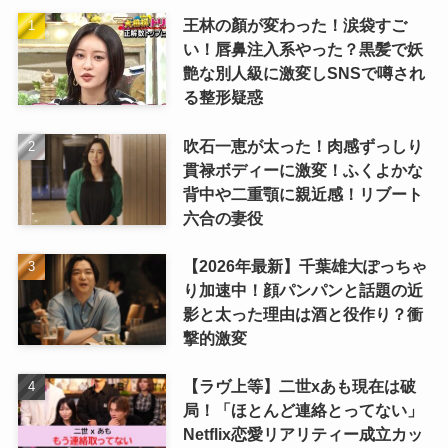
王林の顏が変わった！涙袋すご
い！唇鼻注入系やった？黒髪で妖
艶な別人級に激変しSNSで噂され
る整形疑惑
吹石一恵が太った！肉感ずっしり
貫禄ボディーに激変！ふくよかな
背中や二重顎に親近感！リブート
六合の妻役
【2026年最新】千葉雄大ぽっちゃ
り加速中！顔パンパンと話題の近
影と太った理由は酒と役作り？衝
撃的激変
【ラヴ上等】二世xあも現在は破
局！「ほとんど連絡とってない」
Netflix恋愛リアリティー成立カッ