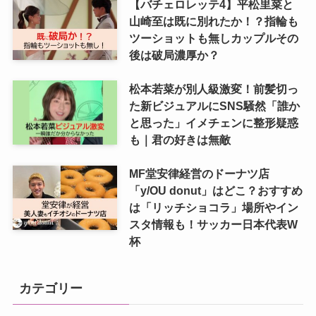
【バチェロレッテ4】平松里菜と
山崎至は既に別れたか！？指輪も
ツーショットも無しカップルその
後は破局濃厚か？
松本若菜が別人級激変！前髪切っ
た新ビジュアルにSNS騒然「誰か
と思った」イメチェンに整形疑惑
も｜君の好きは無敵
MF堂安律経営のドーナツ店
「y/OU donut」はどこ？おすすめ
は「リッチショコラ」場所やイン
スタ情報も！サッカー日本代表W
杯
カテゴリー