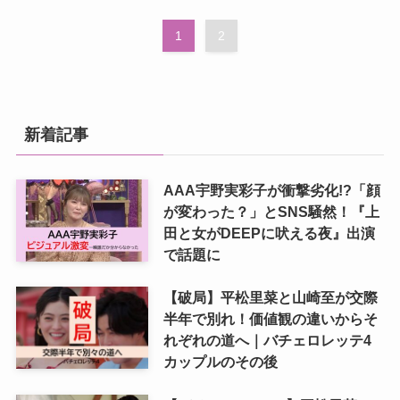
1
2
新着記事
AAA宇野実彩子が衝撃劣化!?「顔
が変わった？」とSNS騒然！『上
田と女がDEEPに吠える夜』出演
で話題に
【破局】平松里菜と山崎至が交際
半年で別れ！価値観の違いからそ
れぞれの道へ｜バチェロレッテ4
カップルのその後