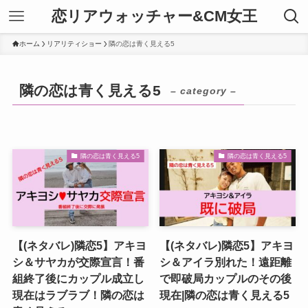
恋リアウォッチャー&CM女王
ホーム
リアリティショー
隣の恋は青く見える5
隣の恋は青く見える5
– category –
隣の恋は青く見える5
隣の恋は青く見える5
【(ネタバレ)隣恋5】アキヨ
【(ネタバレ)隣恋5】アキヨ
シ＆サヤカが交際宣言！番
シ＆アイラ別れた！遠距離
組終了後にカップル成立し
で即破局カップルのその後
現在はラブラブ！隣の恋は
現在|隣の恋は青く見える5