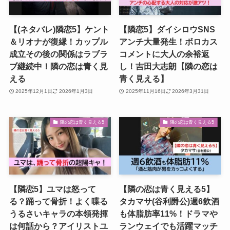
【(ネタバレ)隣恋5】ケント
【隣恋5】ダイシロウSNS
＆リオナが復縁！カップル
アンチ大量発生！ボロカス
成立その後の関係はラブラ
コメントに大人の余裕返
ブ継続中！隣の恋は青く見
し！吉田大志朗【隣の恋は
える
青く見える】
2025年12月1日
2026年1月3日
2025年11月16日
2026年3月31日
隣の恋は青く見える5
隣の恋は青く見える5
【隣恋5】ユマは怒って
【隣の恋は青く見える5】
る？踊って骨折！よく喋る
タカマサ(谷利爵公)週6飲酒
うるさいキャラの本領発揮
も体脂肪率11%！ドラマや
は何話から？アイリストユ
ランウェイでも活躍マッチ