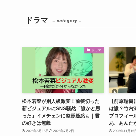
ドラマ
– category –
ドラマ
松本若菜が別人級激変！前髪切った
【前原瑞樹
新ビジュアルにSNS騒然「誰かと思
は誰？竹内
った」イメチェンに整形疑惑も｜君
プロフィー
の好きは無敵
あ、あんた
2026年6月16日
2026年7月2日
2025年11月16