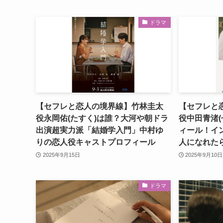
ドラマ
【セフレと恋人の境界線】竹林圭太
【セフレと恋
役永岡佑(たすく)は誰？大河や朝ドラ
役中田青渚(
出演超実力派「結婚学入門」中村ゆ
ィール！イ
りの恋人役キャストプロフィール
人になれた
2025年9月15日
2025年9月10日
ドラマ