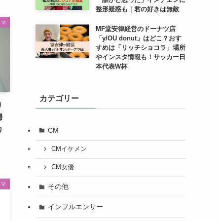
整形疑惑も｜君の好きは無敵
ラマ
MF堂安律経営のドーナツ店
「y/OU donut」はどこ？おす
すめは「リッチショコラ」場所
やインスタ情報も！サッカー日
本代表W杯
カテゴリー
り
婦
カ
CM
CMイケメン
CM女優
ラマ
その他
インフルエンサー