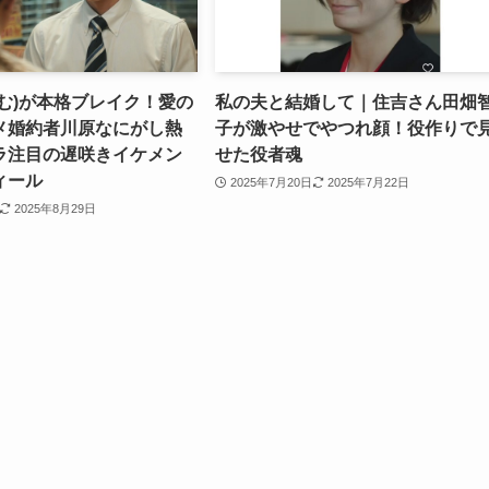
む)が本格ブレイク！愛の
私の夫と結婚して｜住吉さん田畑
メ婚約者川原なにがし熱
子が激やせでやつれ顔！役作りで
ラ注目の遅咲きイケメン
せた役者魂
ィール
2025年7月20日
2025年7月22日
2025年8月29日