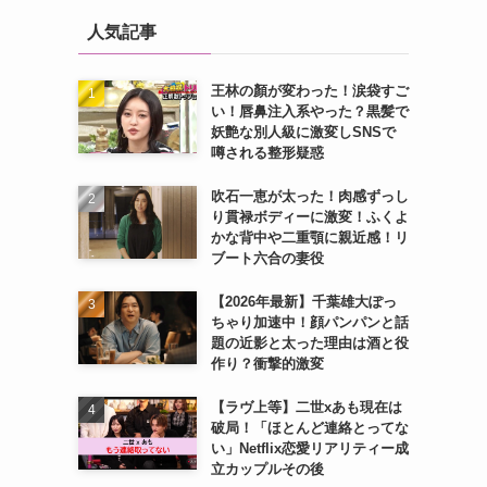
人気記事
王林の顏が変わった！涙袋すご
い！唇鼻注入系やった？黒髪で
妖艶な別人級に激変しSNSで
噂される整形疑惑
吹石一恵が太った！肉感ずっし
り貫禄ボディーに激変！ふくよ
かな背中や二重顎に親近感！リ
ブート六合の妻役
【2026年最新】千葉雄大ぽっ
ちゃり加速中！顔パンパンと話
題の近影と太った理由は酒と役
作り？衝撃的激変
【ラヴ上等】二世xあも現在は
破局！「ほとんど連絡とってな
い」Netflix恋愛リアリティー成
立カップルその後