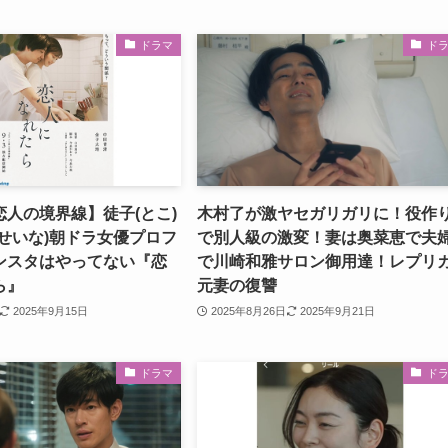
ドラマ
ド
人の境界線】徒子(とこ)
木村了が激ヤセガリガリに！役作
せいな)朝ドラ女優プロフ
で別人級の激変！妻は奥菜恵で夫
ンスタはやってない『恋
で川崎和雅サロン御用達！レプリ
ら』
元妻の復讐
2025年9月15日
2025年8月26日
2025年9月21日
ドラマ
ド