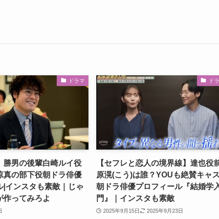
ドラマ
ド
】勝男の後輩白崎ルイ役
【セフレと恋人の境界線】達也役
涼真の部下役朝ドラ俳優
原滉(こう)は誰？YOUも絶賛キャ
ル|インスタも素敵｜じゃ
朝ドラ俳優プロフィール『結婚学
が作ってみろよ
門』｜インスタも素敵
日
2025年9月15日
2025年9月23日