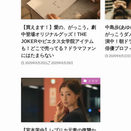
【買えます！】愛の、がっこう。劇
中島歩(あゆ
中登場オリジナルグッズ！THE
がっこうダ
JOKERやピエタス女学院アイテム
演中！朝ド
も！どこで売ってる？ドラマファン
俳優プロフ
にはたまらない
2025年8月22日
2025年8月25日
2025年8月29日
ドラマ
【宮本茉由】レプリカ元妻の復讐か