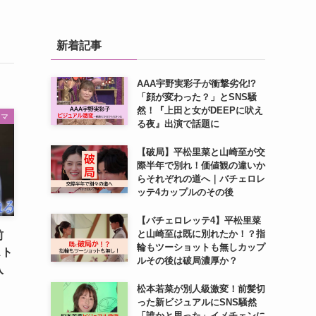
新着記事
AAA宇野実彩子が衝撃劣化!?
「顔が変わった？」とSNS騒
然！『上田と女がDEEPに吠え
ラマ
る夜』出演で話題に
【破局】平松里菜と山崎至が交
際半年で別れ！価値観の違いか
らそれぞれの道へ｜バチェロレ
ッテ4カップルのその後
【バチェロレッテ4】平松里菜
と山崎至は既に別れたか！？指
前
輪もツーショットも無しカップ
スト
ルその後は破局濃厚か？
入
松本若菜が別人級激変！前髪切
った新ビジュアルにSNS騒然
「誰かと思った」イメチェンに