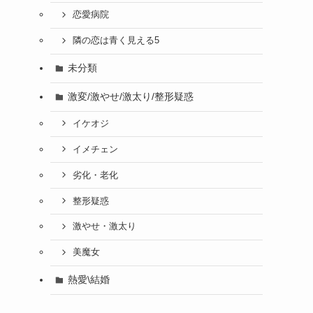
恋愛病院
隣の恋は青く見える5
未分類
激変/激やせ/激太り/整形疑惑
イケオジ
イメチェン
劣化・老化
整形疑惑
激やせ・激太り
美魔女
熱愛\結婚