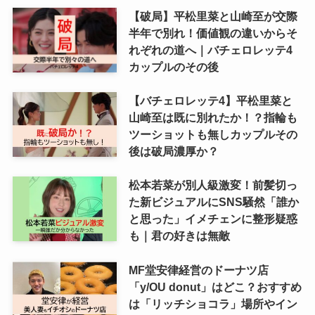
【破局】平松里菜と山崎至が交際
半年で別れ！価値観の違いからそ
れぞれの道へ｜バチェロレッテ4
カップルのその後
【バチェロレッテ4】平松里菜と
山崎至は既に別れたか！？指輪も
ツーショットも無しカップルその
後は破局濃厚か？
松本若菜が別人級激変！前髪切っ
た新ビジュアルにSNS騒然「誰か
と思った」イメチェンに整形疑惑
も｜君の好きは無敵
MF堂安律経営のドーナツ店
「y/OU donut」はどこ？おすすめ
は「リッチショコラ」場所やイン