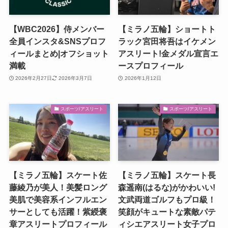
【WBC2026】侍メンバー
【ミラノ五輪】ショートト
全員インスタ&SNSプロフ
ラック宮⽥将吾はイケメン
ィールまとめ|オフショット
アスリート!金メダル宣言エ
満載
ースプロフィール
2026年2月27日
2026年3月7日
2026年1月12日
スポーツ/アスリート
スポーツ/アスリート
【ミラノ五輪】スケート佐
【ミラノ五輪】スケート⻑
藤綾乃が美人！美髪ロング
森遥南(はるな)がかわいい!
美肌で美容系インフルエン
文武両道ゴルフもプロ級！
サーとしても活躍！紫綬褒
笑顔がキュートな素敵パテ
章アスリートプロフィール
ィシエアスリート女子プロ