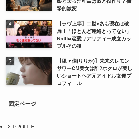
影と太った理由は酒と役作り？衝
撃的激変
【ラヴ上等】二世xあも現在は破
局！「ほとんど連絡とってない」
Netflix恋愛リアリティー成立カッ
プルその後
【里々佳(りりか)】未来のレモン
サワーCM美女は誰?ホクロが美し
いショートヘア元アイドル女優プ
ロフィール
固定ページ
PROFILE