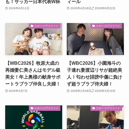
も！サッカー日本代表W杯
ィール
2026年6月11日
2026年4月16日
2026年6月22日
スポーツ/アスリート
スポーツ/アスリート
【WBC2026】牧原大成の
【WBC2026】小園海斗の
再婚妻仁美さんはモデル級
子連れ妻渡辺リサが超絶美
美女！年上奥様の献身サポ
人！匂わせ誹謗中傷に負け
ートラブラブ仲良し夫婦！
ず超ラブラブ侍夫婦！
2026年3月7日
2026年2月28日
2026年3月10日
スポーツ/アスリート
スポーツ/アスリート