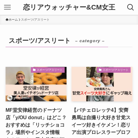
恋リアウォッチャー&CM女王
ホーム
スポーツ/アスリート
スポーツ/アスリート
– category –
スポーツ/アスリート
スポーツ/アスリート
MF堂安律経営のドーナツ
【バチェロレッテ4】安齊
店「y/OU donut」はどこ？
勇馬は自撮り大好き甘党ス
おすすめは「リッチショコ
イーツ好きイケメン！恋リ
ラ」場所やインスタ情報
ア出演プロレスラープロフ