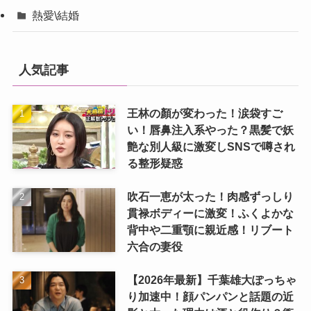
熱愛\結婚
人気記事
王林の顏が変わった！涙袋すご
い！唇鼻注入系やった？黒髪で妖
艶な別人級に激変しSNSで噂され
る整形疑惑
吹石一恵が太った！肉感ずっしり
貫禄ボディーに激変！ふくよかな
背中や二重顎に親近感！リブート
六合の妻役
【2026年最新】千葉雄大ぽっちゃ
り加速中！顔パンパンと話題の近